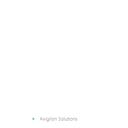
PoE Extender
PoE Injektor
Medienkonverter
PoE
Überspannungsableiter
PoE Splitter
Backup PoE Cabinet
Kamera Gehäuse
Avigilon Solutions