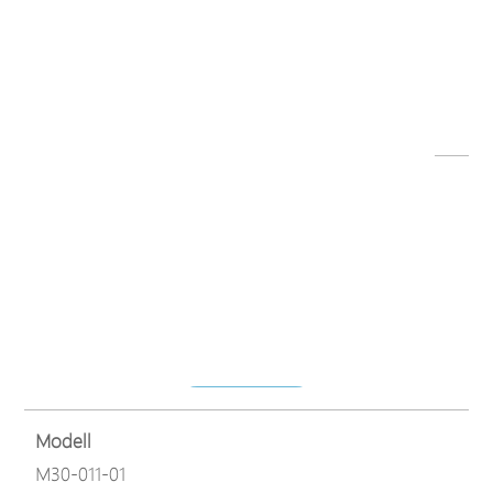
Dateiname
M30-011-01.png
Herunterladen
Modell
M30-011-01
Dateiname
M30-M31 series datasheet-260803.pdf
Herunterladen
Modell
M30-011-01