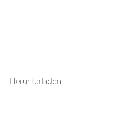
Axis Solutions
Hanwha Solutions
Zubehör
EoS Produkt
Herunterladen
ã€
€
Modell
M30-011-01