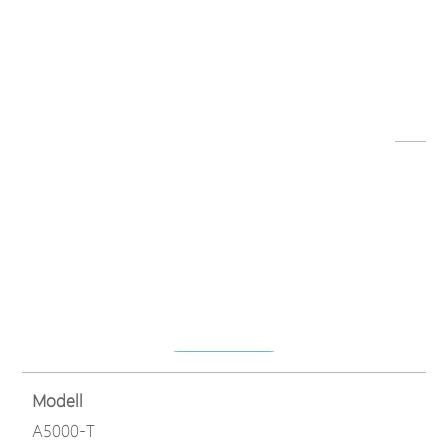
Dateiname
EPoC Flyer (DE)-180709.pdf
Herunterladen
Modell
A5000-T
Dateiname
A5000-T Datashet (DE)-190611.pdf
Herunterladen
Modell
A5000-T