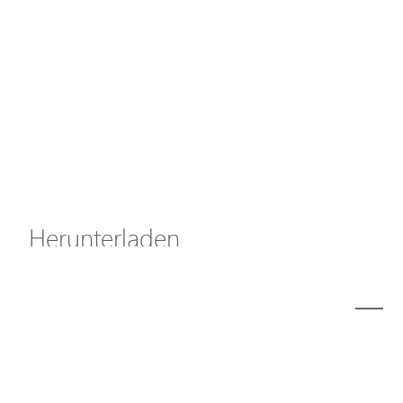
Axis Solutions
Hanwha Solutions
Zubehör
EoS Produkt
Herunterladen
ã€
€
Modell
A5000-E