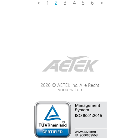
<
1
2
3
4
5
6
>
2026 © AETEK Inc. Alle Recht
vorbehalten