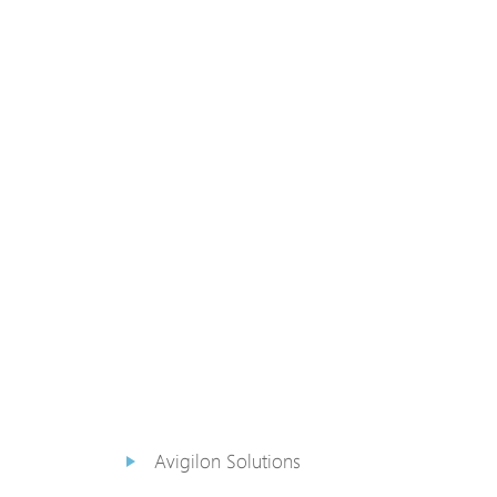
PoE Extender
PoE Injektor
Medienkonverter
PoE
Überspannungsableiter
PoE Splitter
Backup PoE Cabinet
Kamera Gehäuse
Avigilon Solutions