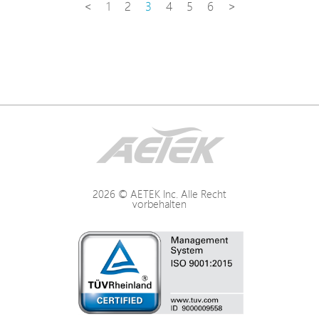
<
1
2
3
4
5
6
>
2026 © AETEK Inc. Alle Recht
vorbehalten