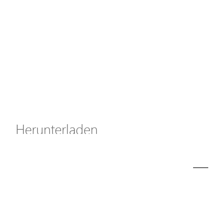
Axis Solutions
Hanwha Solutions
Zubehör
EoS Produkt
Herunterladen
ã€
€
Modell
A5100-T