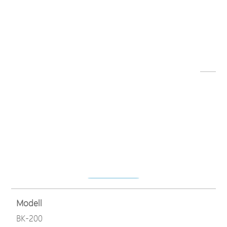
Dateiname
EPoT Camera Housing Flyer(DE)-190103.pdf
Herunterladen
Modell
AT-101
Dateiname
AT-100_101_200 Datasheet (DE) 180901.pdf
Herunterladen
Modell
BK-200