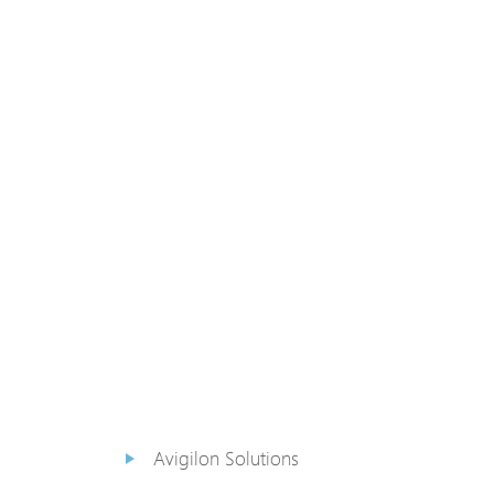
PoE Extender
PoE Injektor
Medienkonverter
PoE
Überspannungsableiter
PoE Splitter
Backup PoE Cabinet
Kamera Gehäuse
Avigilon Solutions