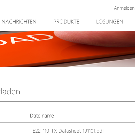
Anmelden
NACHRICHTEN
PRODUKTE
LÖSUNGEN
Neues Produkt
Bergbau
PoE Switch
Videoüberwach
EPoX Serie
Zugriffskontroll
PoE Extender
90W bt PoE
PoE Injektor
Outdoor-Lösun
Medienkonverter
Integration mit
rladen
PoE Überspannungsableiter
NTS Server
PoE Splitter
Dateiname
Backup PoE Cabinet
TE22-110-TX Datasheet-191101.pdf
Kamera Gehäuse