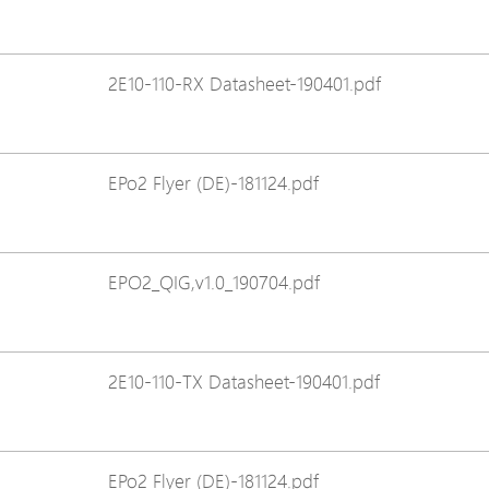
Avigilon Solutions
Axis Solutions
2E10-110-RX Datasheet-190401.pdf
Hanwha Solutions
Zubehör
EoS Produkt
EPo2 Flyer (DE)-181124.pdf
EPO2_QIG,v1.0_190704.pdf
2E10-110-TX Datasheet-190401.pdf
EPo2 Flyer (DE)-181124.pdf