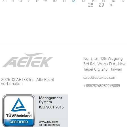
4
5
6
7
8
9
10
11
12
13
14
15
16
17
28
29
>
No. 3, Ln. 106, Wugong
3rd Rd., Wugu Dist., New
Taipei City 248 , Taiwan
sales@aetektec.com
2026 © AETEK Inc. Alle Recht
vorbehalten
+886282452822#5889