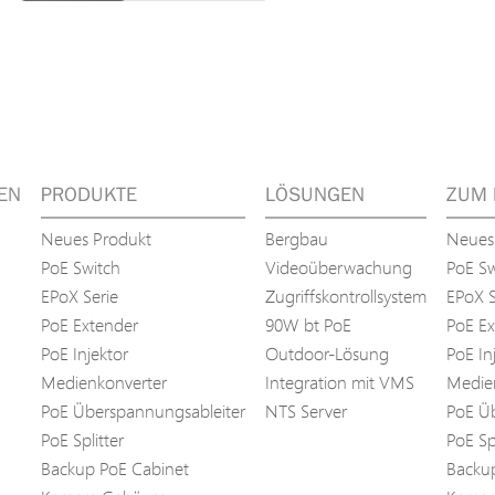
EN
PRODUKTE
LÖSUNGEN
ZUM 
Neues Produkt
Bergbau
Neues
PoE Switch
Videoüberwachung
PoE Sw
EPoX Serie
Zugriffskontrollsystem
EPoX S
PoE Extender
90W bt PoE
PoE Ex
PoE Injektor
Outdoor-Lösung
PoE In
Medienkonverter
Integration mit VMS
Medie
PoE Überspannungsableiter
NTS Server
PoE Üb
PoE Splitter
PoE Spl
Backup PoE Cabinet
Backu