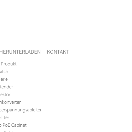
HERUNTERLADEN
KONTAKT
 Produkt
itch
erie
tender
jektor
nkonverter
erspannungsableiter
itter
p PoE Cabinet