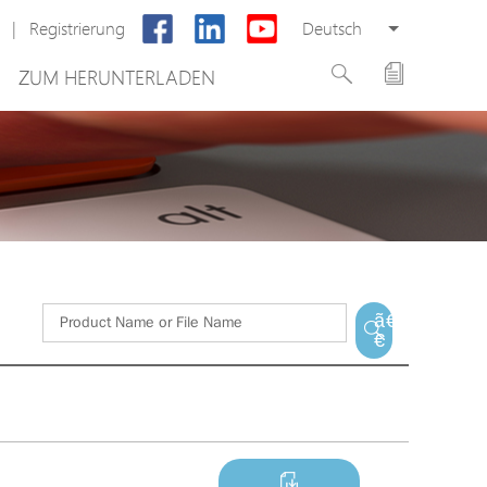
|
Registrierung
Deutsch
ZUM HERUNTERLADEN
Neues Produkt
ung
PoE Switch
system
EPoX Serie
PoE Extender
g
PoE Injektor
 VMS
Medienkonverter
ã€
€
PoE Überspannungsableiter
PoE Splitter
Backup PoE Cabinet
Kamera Gehäuse