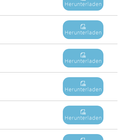
Herunterladen
Avigilon Solutions
Axis Solutions
Hanwha Solutions
Herunterladen
Zubehör
EoS Produkt
Herunterladen
Herunterladen
Herunterladen