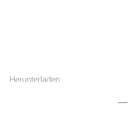
Axis Solutions
Hanwha Solutions
Zubehör
EoS Produkt
Herunterladen
ã€
€
Modell
P2925 Kit A/B