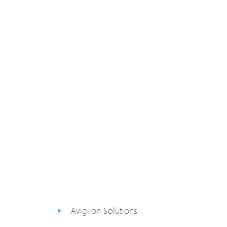
PoE Extender
PoE Injektor
Medienkonverter
PoE
Überspannungsableiter
PoE Splitter
Backup PoE Cabinet
Kamera Gehäuse
Avigilon Solutions