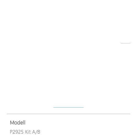
Dateiname
Enclosure_QIG_20180330.pdf
Herunterladen
Modell
P2925 Kit A/B
Dateiname
Enclosure_RS485_QIG_20200204.pdf
Herunterladen
Modell
P2925 Kit A/B