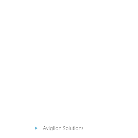
PoE Extender
PoE Injektor
Medienkonverter
PoE
Überspannungsableiter
PoE Splitter
Backup PoE Cabinet
Kamera Gehäuse
Avigilon Solutions