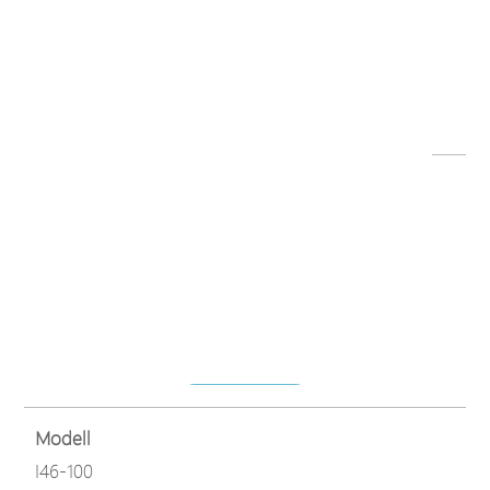
Dateiname
UPoE Injector series.pdf
Herunterladen
Modell
I46-100
Dateiname
I46-100_I49-100_Quick Installation Guide.pdf
Herunterladen
Modell
I46-100