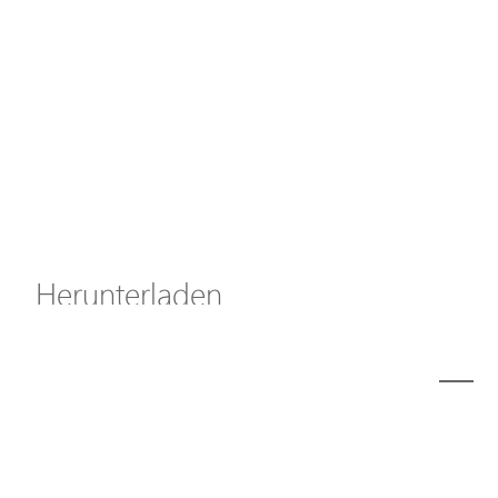
Axis Solutions
Hanwha Solutions
Zubehör
EoS Produkt
Herunterladen
ã€
€
Modell
I39-100