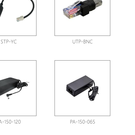
Avigilon Solutions
Axis Solutions
Hanwha Solutions
Zubehör
STP-YC
UTP-BNC
EoS Produkt
A-150-120
PA-150-065