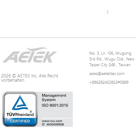
1
No. 3, Ln. 106, Wugong
3rd Rd., Wugu Dist., New
Taipei City 248 , Taiwan
sales@aetektec.com
2026 © AETEK Inc. Alle Recht
vorbehalten
+886282452822#5889