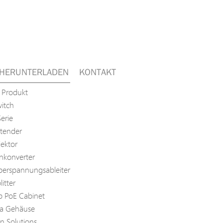
HERUNTERLADEN
KONTAKT
 Produkt
itch
erie
tender
jektor
nkonverter
erspannungsableiter
itter
p PoE Cabinet
a Gehäuse
on Solutions