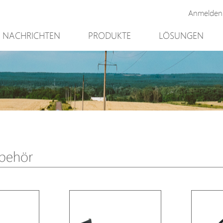
Anmelden
NACHRICHTEN
PRODUKTE
LÖSUNGEN
Neues Produkt
Bergbau
PoE Switch
Videoüberwach
EPoX Serie
Zugriffskontroll
PoE Extender
90W bt PoE
PoE Injektor
Outdoor-Lösun
Medienkonverter
Integration mit
behör
PoE Überspannungsableiter
NTS Server
PoE Splitter
Backup PoE Cabinet
Kamera Gehäuse