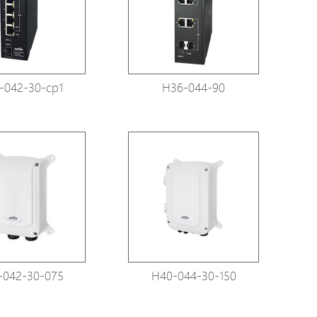
Avigilon Solutions
Axis Solutions
Hanwha Solutions
-042-30-cp1
H36-044-90
Zubehör
EoS Produkt
-042-30-075
H40-044-30-150