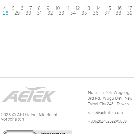
4
5
6
7
8
9
10
11
12
13
14
15
16
17
28
29
30
31
32
33
34
35
36
37
38
39
No. 3, Ln. 106, Wugong
3rd Rd., Wugu Dist., New
Taipei City 248 , Taiwan
sales@aetektec.com
2026 © AETEK Inc. Alle Recht
vorbehalten
+886282452822#5889