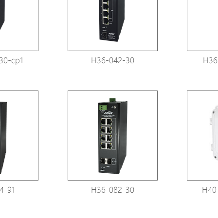
Avigilon Solutions
Axis Solutions
Hanwha Solutions
30-cp1
H36-042-30
H36
Zubehör
EoS Produkt
4-91
H36-082-30
H40