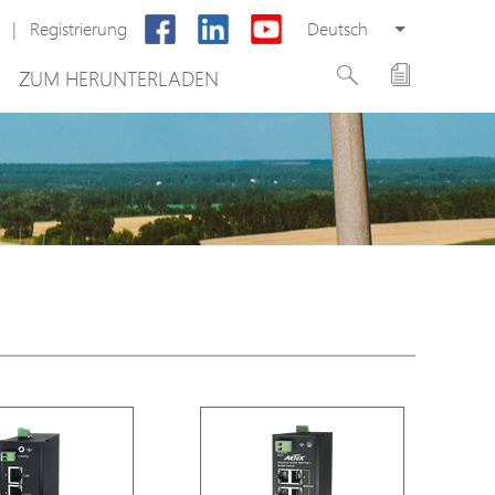
|
Registrierung
Deutsch
ZUM HERUNTERLADEN
Neues Produkt
ung
PoE Switch
system
EPoX Serie
PoE Extender
g
PoE Injektor
 VMS
Medienkonverter
PoE Überspannungsableiter
PoE Splitter
Backup PoE Cabinet
Kamera Gehäuse