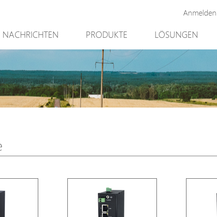
Anmelden
NACHRICHTEN
PRODUKTE
LÖSUNGEN
Neues Produkt
Bergbau
PoE Switch
Videoüberwach
EPoX Serie
Zugriffskontroll
PoE Extender
90W bt PoE
PoE Injektor
Outdoor-Lösun
e
Medienkonverter
Integration mit
PoE Überspannungsableiter
NTS Server
PoE Splitter
Backup PoE Cabinet
Kamera Gehäuse