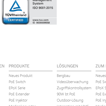
EN
PRODUKTE
LÖSUNGEN
ZUM 
Neues Produkt
Bergbau
Neues
PoE Switch
Videoüberwachung
PoE Sw
EPoX Serie
Zugriffskontrollsystem
EPoX S
PoE Extender
90W bt PoE
PoE Ex
PoE Injektor
Outdoor-Lösung
PoE In