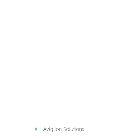
PoE Extender
PoE Injektor
Medienkonverter
PoE
Überspannungsableiter
PoE Splitter
Backup PoE Cabinet
Kamera Gehäuse
Avigilon Solutions