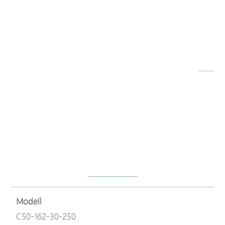
Dateiname
C50_series_Quick Installation Guide.pdf
Herunterladen
Modell
C50-082-30-130
Dateiname
C50-082-30-130_v1.02.1467.tar.gz
Herunterladen
Modell
C50-162-30-250