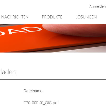
Anmelden
NACHRICHTEN
PRODUKTE
LÖSUNGEN
Neues Produkt
Bergbau
PoE Switch
Videoüberwach
EPoX Serie
Zugriffskontroll
PoE Extender
90W bt PoE
PoE Injektor
Outdoor-Lösun
Medienkonverter
Integration mit
rladen
PoE Überspannungsableiter
NTS Server
PoE Splitter
Dateiname
Backup PoE Cabinet
C70-00F-01_QIG.pdf
Kamera Gehäuse