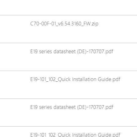
Avigilon Solutions
Axis Solutions
C70-00F-01_v6.54.3160_FW.zip
Hanwha Solutions
Zubehör
EoS Produkt
E19 series datasheet (DE)-170707.pdf
E19-101_102_Quick Installation Guide.pdf
E19 series datasheet (DE)-170707.pdf
E19-101_102_Quick Installation Guide.pdf