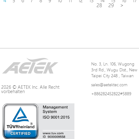
4
5
6
7
8
9
10
11
12
13
14
15
16
17
28
29
>
No. 3, Ln. 106, Wugong
3rd Rd., Wugu Dist., New
Taipei City 248 , Taiwan
sales@aetektec.com
2026 © AETEK Inc. Alle Recht
vorbehalten
+886282452822#5889