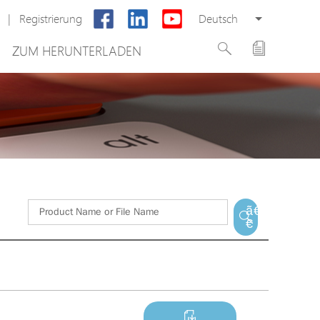
|
Registrierung
Deutsch
ZUM HERUNTERLADEN
Neues Produkt
ung
PoE Switch
system
EPoX Serie
PoE Extender
g
PoE Injektor
 VMS
Medienkonverter
ã€
€
PoE Überspannungsableiter
PoE Splitter
Backup PoE Cabinet
Kamera Gehäuse