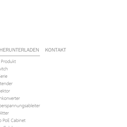
HERUNTERLADEN
KONTAKT
 Produkt
itch
erie
tender
jektor
nkonverter
erspannungsableiter
itter
p PoE Cabinet