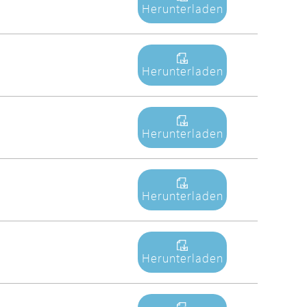
Herunterladen
Avigilon Solutions
Axis Solutions
Hanwha Solutions
Herunterladen
Zubehör
EoS Produkt
Herunterladen
Herunterladen
Herunterladen