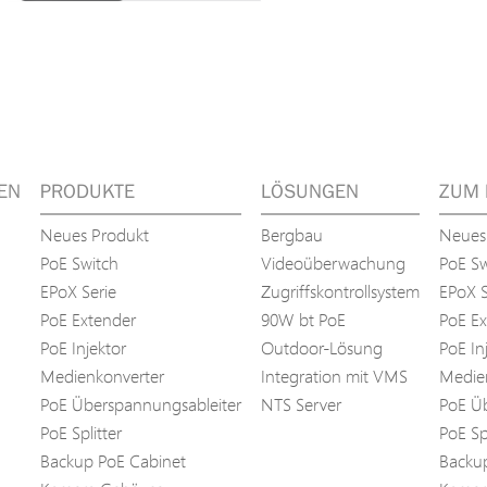
EN
PRODUKTE
LÖSUNGEN
ZUM 
Neues Produkt
Bergbau
Neues
PoE Switch
Videoüberwachung
PoE Sw
EPoX Serie
Zugriffskontrollsystem
EPoX S
PoE Extender
90W bt PoE
PoE Ex
PoE Injektor
Outdoor-Lösung
PoE In
Medienkonverter
Integration mit VMS
Medie
PoE Überspannungsableiter
NTS Server
PoE Üb
PoE Splitter
PoE Spl
Backup PoE Cabinet
Backu