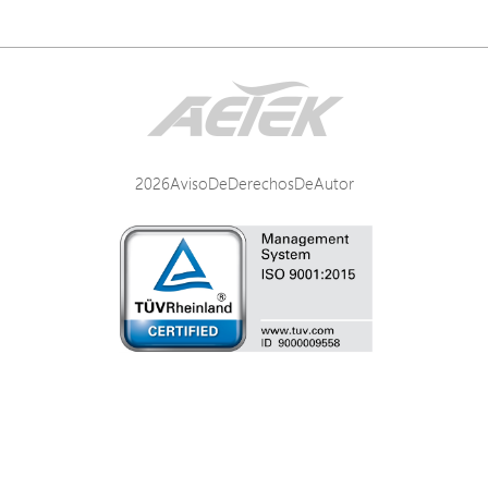
2026AvisoDeDerechosDeAutor