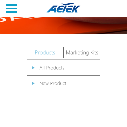
Products
Marketing Kits
All Products
New Product
PoE Switch
EPoX Series