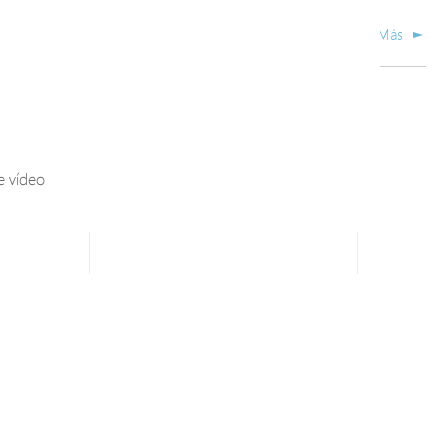
Más
e vídeo
dic. 01, 2023