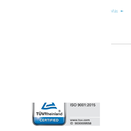
Más
1
2
>
2026AvisoDeDerechosDeAutor