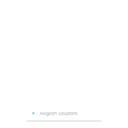
PoE Extender
PoE Injector
Media Converter
PoE Surge Protector
PoE Splitter
Backup PoE Cabinet
Camera Housing
Avigilon Solutions