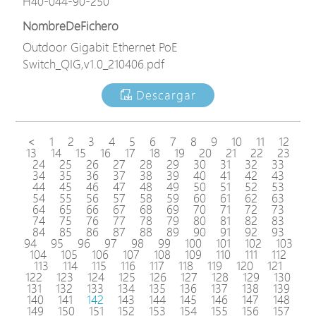
H40-044-90-250
NombreDeFichero
Outdoor Gigabit Ethernet PoE
Switch_QIG,v1.0_210406.pdf
Descargar
<
1
2
3
4
5
6
7
8
9
10
11
12
13
14
15
16
17
18
19
20
21
22
23
24
25
26
27
28
29
30
31
32
33
34
35
36
37
38
39
40
41
42
43
44
45
46
47
48
49
50
51
52
53
54
55
56
57
58
59
60
61
62
63
64
65
66
67
68
69
70
71
72
73
74
75
76
77
78
79
80
81
82
83
84
85
86
87
88
89
90
91
92
93
94
95
96
97
98
99
100
101
102
103
104
105
106
107
108
109
110
111
112
113
114
115
116
117
118
119
120
121
122
123
124
125
126
127
128
129
130
131
132
133
134
135
136
137
138
139
140
141
142
143
144
145
146
147
148
149
150
151
152
153
154
155
156
157