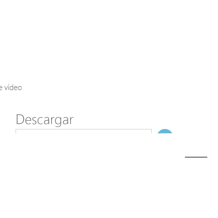
Axis Solutions
Hanwha Solutions
Accessory
EoS Product
e vídeo
Descargar
ã€
€
Modelo
H40-044-30-150-V3
NombreDeFichero