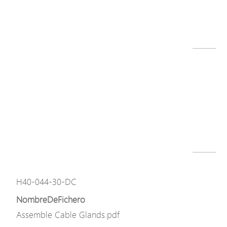
H40 Series-L.png
Descargar
Modelo
H40-044-30-150-V3
NombreDeFichero
H40-V3_H40-DC_QIG,v1.0_241206.pdf
Descargar
Modelo
H40-044-30-DC
NombreDeFichero
Assemble Cable Glands.pdf