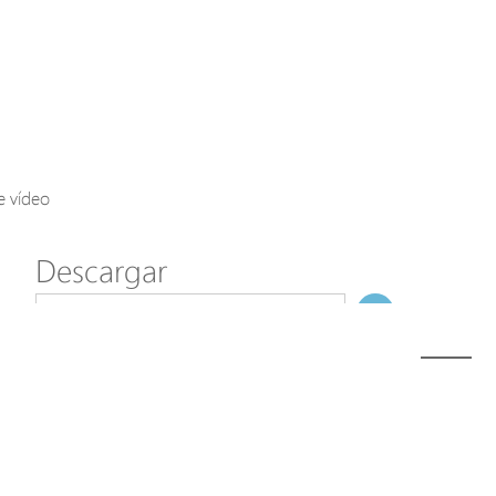
Axis Solutions
Hanwha Solutions
Accessory
EoS Product
e vídeo
Descargar
ã€
€
Modelo
D51-084-30 (Discontinued)
NombreDeFichero