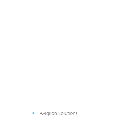
PoE Extender
PoE Injector
Media Converter
PoE Surge Protector
PoE Splitter
Backup PoE Cabinet
Camera Housing
Avigilon Solutions