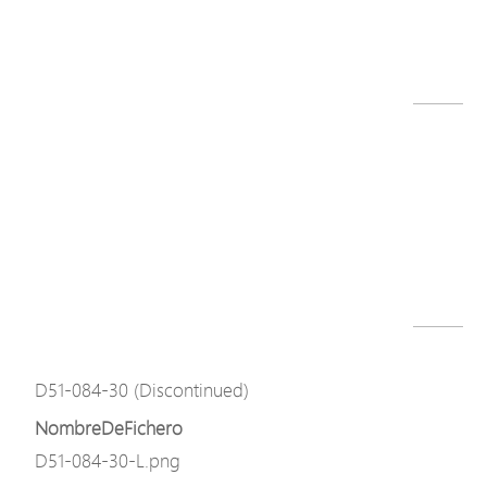
D51 Series_QIG,v1.2_221125.pdf
Descargar
Modelo
D51-084-30 (Discontinued)
NombreDeFichero
D51-084-30_v2.04.01.zip
Descargar
Modelo
D51-084-30 (Discontinued)
NombreDeFichero
D51-084-30-L.png