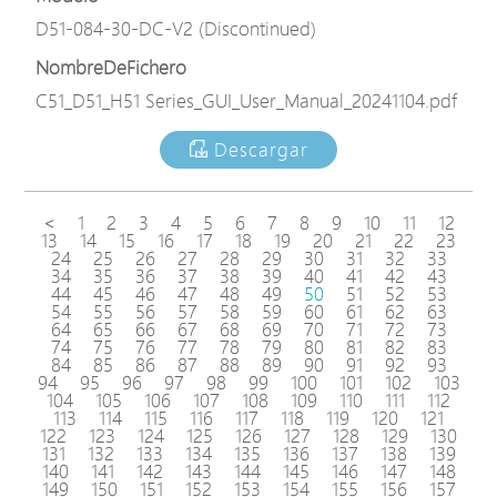
D51-084-30-DC-V2 (Discontinued)
NombreDeFichero
C51_D51_H51 Series_GUI_User_Manual_20241104.pdf
Descargar
<
1
2
3
4
5
6
7
8
9
10
11
12
13
14
15
16
17
18
19
20
21
22
23
24
25
26
27
28
29
30
31
32
33
34
35
36
37
38
39
40
41
42
43
44
45
46
47
48
49
50
51
52
53
54
55
56
57
58
59
60
61
62
63
64
65
66
67
68
69
70
71
72
73
74
75
76
77
78
79
80
81
82
83
84
85
86
87
88
89
90
91
92
93
94
95
96
97
98
99
100
101
102
103
104
105
106
107
108
109
110
111
112
113
114
115
116
117
118
119
120
121
122
123
124
125
126
127
128
129
130
131
132
133
134
135
136
137
138
139
140
141
142
143
144
145
146
147
148
149
150
151
152
153
154
155
156
157