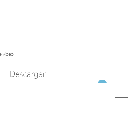
Axis Solutions
Hanwha Solutions
Accessory
EoS Product
e vídeo
Descargar
ã€
€
Modelo
JB-100
NombreDeFichero