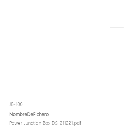
Assemble Cable Glands.pdf
Descargar
Modelo
JB-100
NombreDeFichero
JB-100-L.png
Descargar
Modelo
JB-100
NombreDeFichero
Power Junction Box DS-211221.pdf