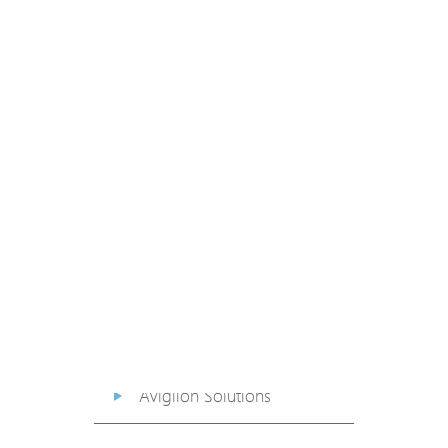
PoE Extender
PoE Injector
Media Converter
PoE Surge Protector
PoE Splitter
Backup PoE Cabinet
Camera Housing
Avigilon Solutions