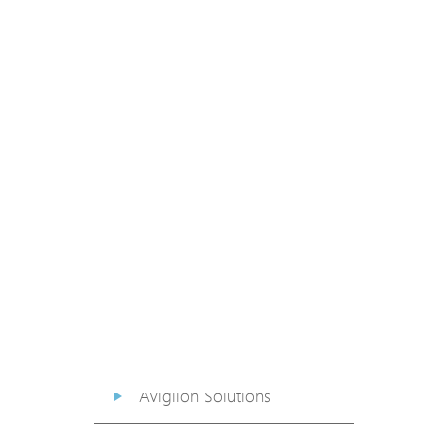
PoE Extender
PoE Injector
Media Converter
PoE Surge Protector
PoE Splitter
Backup PoE Cabinet
Camera Housing
Avigilon Solutions