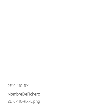
XE62-120-TX Datasheet-211210.pdf
Descargar
Modelo
2E10-110-RX
NombreDeFichero
2E10-110-RX Datasheet-250304.pdf
Descargar
Modelo
2E10-110-RX
NombreDeFichero
2E10-110-RX-L.png