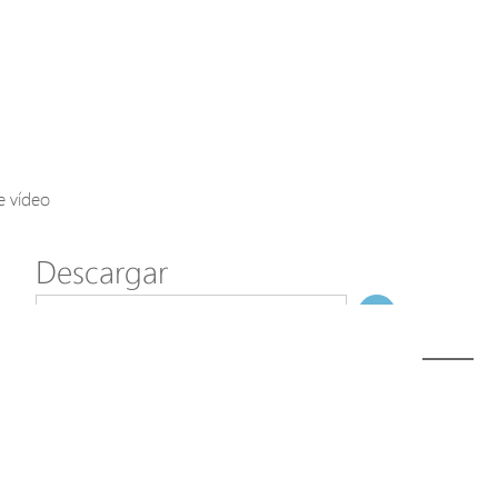
Axis Solutions
Hanwha Solutions
Accessory
EoS Product
e vídeo
Descargar
ã€
€
Modelo
XE62-120-TX
NombreDeFichero