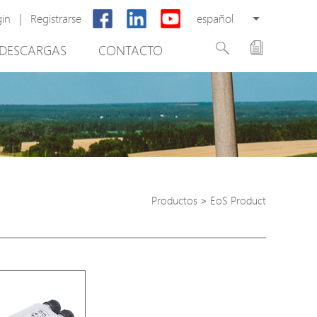
gin
|
Registrarse
español
DESCARGAS
CONTACTO
New Product
PoE Switch
EPoX Series
PoE Extender
PoE Injector
Productos
>
EoS Product
tware de gestión de vídeo
Media Converter
PoE Surge Protector
PoE Splitter
Backup PoE Cabinet
Camera Housing