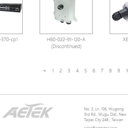
Avigilon Solutions
Axis Solutions
Hanwha Solutions
Accessory
-370-cp1
H60-022-91-120-A
XE
EoS Product
(Discontinued)
<
1
2
3
4
5
6
7
8
9
1
No. 3, Ln. 106, Wugong
3rd Rd., Wugu Dist., New
Taipei City 248 , Taiwan
sales@aetektec.com