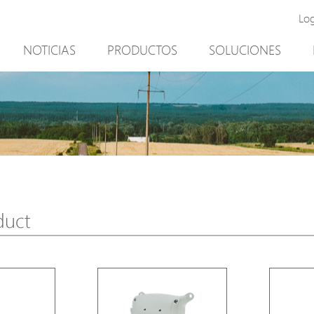
Lo
NOTICIAS
PRODUCTOS
SOLUCIONES
New Product
Minería
PoE Switch
Video vigilancia
EPoX Series
Control de acceso
PoE Extender
90W bt PoE
PoE Injector
Solución exterior
Media Converter
integración con el sof
duct
PoE Surge Protector
NTS Server
PoE Splitter
Backup PoE Cabinet
Camera Housing