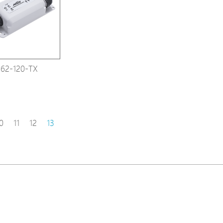
Avigilon Solutions
Axis Solutions
Hanwha Solutions
Accessory
62-120-TX
EoS Product
0
11
12
13