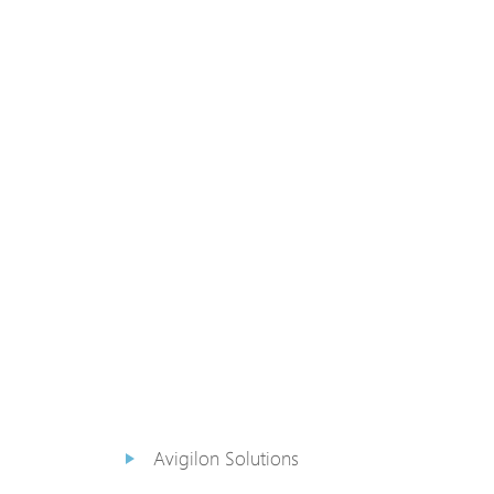
PoE Extender
PoE Injektor
Medienkonverter
PoE
Überspannungsableiter
PoE Splitter
Backup PoE Cabinet
Kamera Gehäuse
Avigilon Solutions