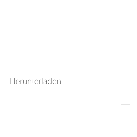
Axis Solutions
Hanwha Solutions
Zubehör
EoS Produkt
Herunterladen
ã€
€
<
1
2
3
4
5
6
7
8
9
10