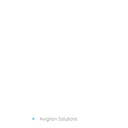
PoE Extender
PoE Injektor
Medienkonverter
PoE
Überspannungsableiter
PoE Splitter
Backup PoE Cabinet
Kamera Gehäuse
Avigilon Solutions