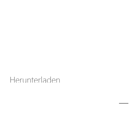
Axis Solutions
Hanwha Solutions
Zubehör
EoS Produkt
Herunterladen
ã€
€
<
1
2
3
4
5
6
7
8
9
10