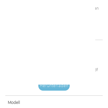
Dateiname
C60_C62_D60_D62_H60_Series_NTS_GUI_User_Man
ual_251110.pdf
Herunterladen
Modell
D60-084-90
Dateiname
D60_D62_H60_Series_GUI_User_Manual_251120.pdf
Herunterladen
Modell