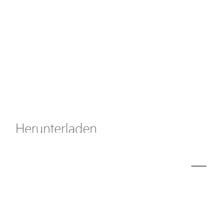
Axis Solutions
Hanwha Solutions
Zubehör
EoS Produkt
Herunterladen
ã€
€
Modell
D60-084-90