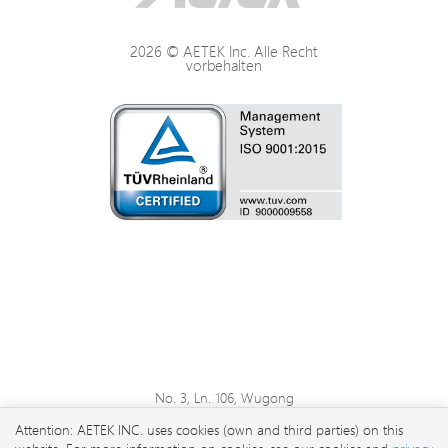
2026 © AETEK Inc. Alle Recht
vorbehalten
No. 3, Ln. 106, Wugong
3rd Rd., Wugu Dist., New
Attention: AETEK INC. uses cookies (own and third parties) on this
Taipei City 248 , Taiwan