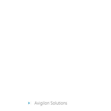
PoE Extender
PoE Injektor
Medienkonverter
PoE
Überspannungsableiter
PoE Splitter
Backup PoE Cabinet
Kamera Gehäuse
Avigilon Solutions