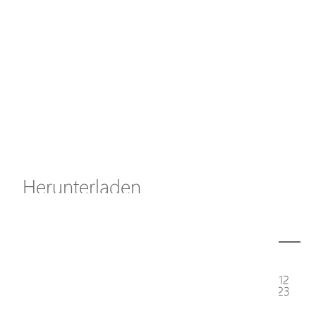
Axis Solutions
Hanwha Solutions
Zubehör
EoS Produkt
Herunterladen
ã€
€
<
1
2
3
4
5
6
7
8
9
10
11
12
13
14
15
16
17
18
19
20
21
22
23
24
25
26
27
28
29