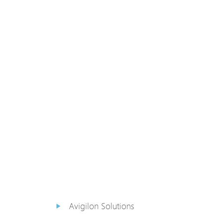
PoE Extender
PoE Injektor
Medienkonverter
PoE
Überspannungsableiter
PoE Splitter
Backup PoE Cabinet
Kamera Gehäuse
Avigilon Solutions