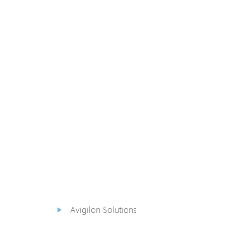
PoE Extender
PoE Injektor
Medienkonverter
PoE
Überspannungsableiter
PoE Splitter
Backup PoE Cabinet
Kamera Gehäuse
Avigilon Solutions