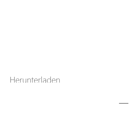
Axis Solutions
Hanwha Solutions
Zubehör
EoS Produkt
Herunterladen
ã€
€
Modell
S6000-IW