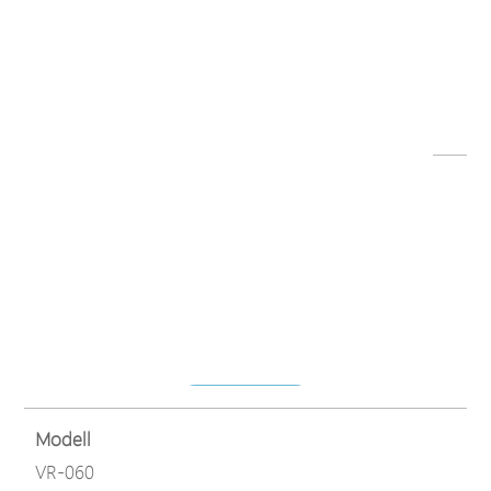
Dateiname
S6000-IW Datashet(DE)-200130.pdf
Herunterladen
Modell
TP-100
Dateiname
TP-100 Datasheet (DE) 180901.pdf
Herunterladen
Modell
VR-060