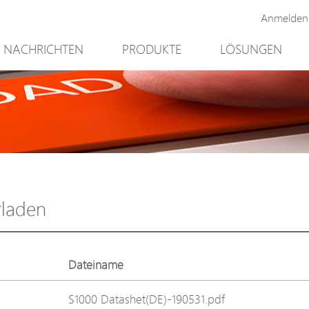
Anmelden
NACHRICHTEN
PRODUKTE
LÖSUNGEN
Neues Produkt
Bergbau
PoE Switch
Videoüberwach
EPoX Serie
Zugriffskontroll
PoE Extender
90W bt PoE
PoE Injektor
Outdoor-Lösun
Medienkonverter
Integration mit
rladen
PoE Überspannungsableiter
NTS Server
PoE Splitter
Dateiname
Backup PoE Cabinet
S1000 Datashet(DE)-190531.pdf
Kamera Gehäuse