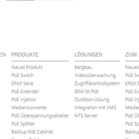
EN
PRODUKTE
LÖSUNGEN
ZUM 
Neues Produkt
Bergbau
Neues
PoE Switch
Videoüberwachung
PoE Sw
EPoX Serie
Zugriffskontrollsystem
EPoX S
PoE Extender
90W bt PoE
PoE Ex
PoE Injektor
Outdoor-Lösung
PoE In
Medienkonverter
Integration mit VMS
Medie
PoE Überspannungsableiter
NTS Server
PoE Üb
PoE Splitter
PoE Spl
Backup PoE Cabinet
Backu