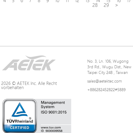
4
5
6
7
8
9
10
11
12
13
14
15
16
17
28
29
>
No. 3, Ln. 106, Wugong
3rd Rd., Wugu Dist., New
Taipei City 248 , Taiwan
sales@aetektec.com
2026 © AETEK Inc. Alle Recht
vorbehalten
+886282452822#5889