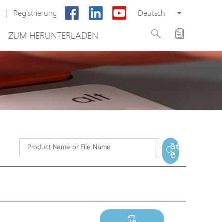
|
Registrierung
Deutsch
ZUM HERUNTERLADEN
Neues Produkt
ung
PoE Switch
system
EPoX Serie
PoE Extender
g
PoE Injektor
 VMS
Medienkonverter
ã€
€
PoE Überspannungsableiter
PoE Splitter
Backup PoE Cabinet
Kamera Gehäuse