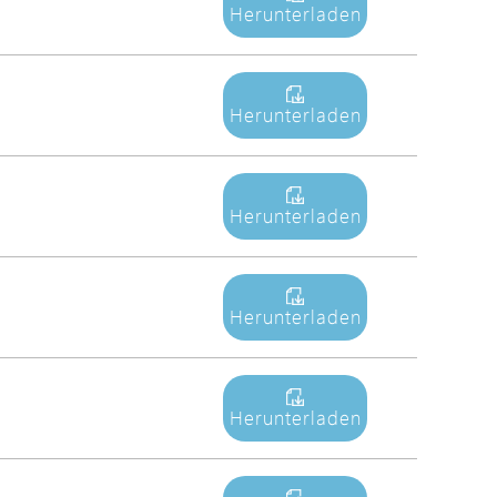
Herunterladen
Avigilon Solutions
Axis Solutions
Hanwha Solutions
Herunterladen
Zubehör
EoS Produkt
Herunterladen
Herunterladen
Herunterladen