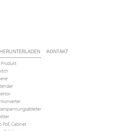
HERUNTERLADEN
KONTAKT
 Produkt
itch
erie
tender
jektor
nkonverter
erspannungsableiter
itter
p PoE Cabinet