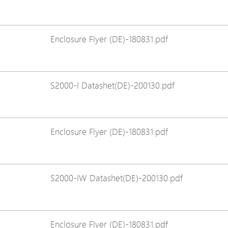
Avigilon Solutions
Axis Solutions
Enclosure Flyer (DE)-180831.pdf
Hanwha Solutions
Zubehör
EoS Produkt
S2000-I Datashet(DE)-200130.pdf
Enclosure Flyer (DE)-180831.pdf
S2000-IW Datashet(DE)-200130.pdf
Enclosure Flyer (DE)-180831.pdf