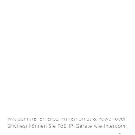
Übersicht
Mit dem AETEK EPo2-Kit (Ethernet & Power over
2 wires) können Sie PoE-IP-Geräte wie Intercom,
Zugangskontrolle, Lautsprecher, Touchscreen-