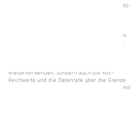
Station, VoIP, Sensor, Kamera usw. über 2-Draht-
Türklingelkabel, Telefonleitung oder 1-Paar-
UTP/STP-Kabel an ein Ethernet-Netzwerk
anschließen. Sie müssen nichts konfigurieren
und benötigen nur eine AETEK EPo2-Einheit an
jedem Ende des PoE IP-Geräte- und Ethernet-
Switch-Ports.
AETEK EPo2 kann nicht nur 2-Draht-Kabeln
wiederverwenden, sondern auch die PoE-
Reichweite und die Datenrate über die Grenze
von 100m /100 Mbps hinaus erweitern, sogar mit
2-adrigem dünnem 26AWG-Kabel.
+ Zu Anfrageliste
hinzufügen