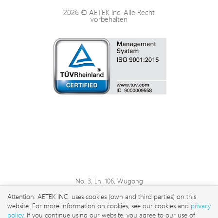
2026 © AETEK Inc. Alle Recht
vorbehalten
Physische Spezifikationen
Umgebung Bedingungen
Zertifizierungen
LEDs
No. 3, Ln. 106, Wugong
3rd Rd., Wugu Dist., New
Attention: AETEK INC. uses cookies (own and third parties) on this
Taipei City 248 , Taiwan
website. For more information on cookies, see our cookies and
privacy
sales@aetektec.com
policy
. If you continue using our website, you agree to our use of