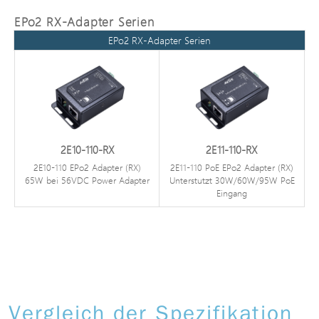
EPo2 RX-Adapter Serien
EPo2 RX-Adapter Serien
2E10-110-RX
2E11-110-RX
2E10-110 EPo2 Adapter (RX)
2E11-110 PoE EPo2 Adapter (RX)
65W bei 56VDC Power Adapter
Unterstützt 30W/60W/95W PoE
Eingang
Vergleich der Spezifikation