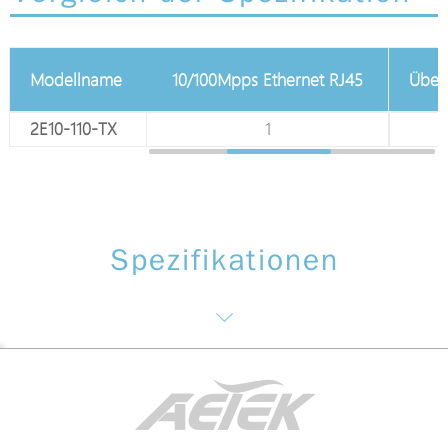
hlussblock
Modellname
10/100Mpps Ethernet RJ45
Übertragung
2E10-110-TX
1
TX-Modu
Spezifikationen
Schnittstelle / Distanz
Power Spezifikationen