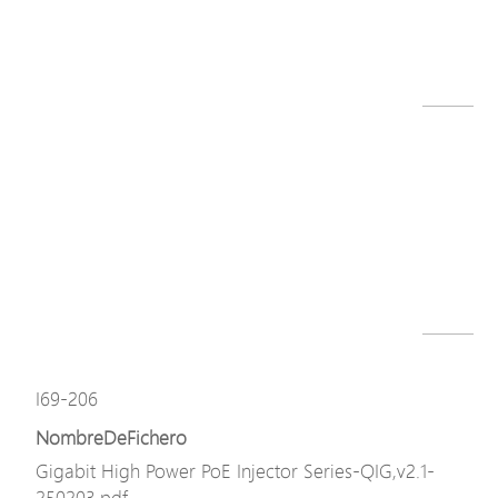
I69-200 datasheet 241014.pdf
Descargar
Modelo
I69-200
NombreDeFichero
I69-200-L.png
Descargar
Modelo
I69-206
NombreDeFichero
Gigabit High Power PoE Injector Series-QIG,v2.1-
250203.pdf