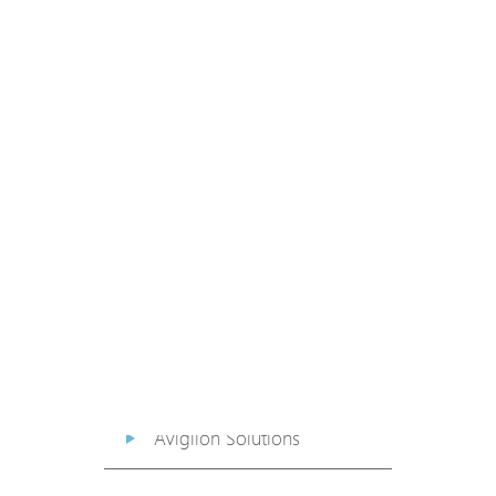
PoE Extender
PoE Injector
Media Converter
PoE Surge Protector
PoE Splitter
Backup PoE Cabinet
Camera Housing
Avigilon Solutions