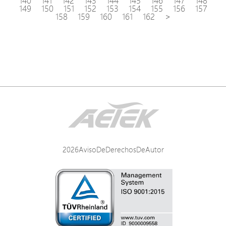
140
141
142
143
144
145
146
147
148
149
150
151
152
153
154
155
156
157
158
159
160
161
162
>
2026AvisoDeDerechosDeAutor