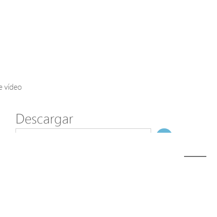
Axis Solutions
Hanwha Solutions
Accessory
EoS Product
e vídeo
Descargar
ã€
€
Modelo
I69-200
NombreDeFichero