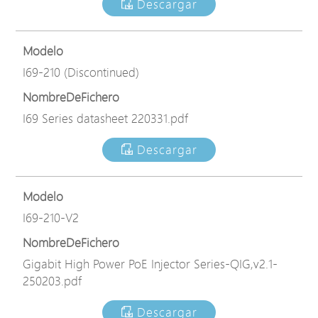
Descargar
Modelo
I69-210 (Discontinued)
NombreDeFichero
I69 Series datasheet 220331.pdf
Descargar
Modelo
I69-210-V2
NombreDeFichero
Gigabit High Power PoE Injector Series-QIG,v2.1-
250203.pdf
Descargar