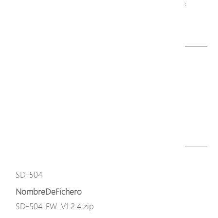
PoE Surge Protector Series-V2_QIG-260703.pdf
Descargar
Modelo
SD-504
NombreDeFichero
SD504_524 Series_User Manaul-260109.pdf
Descargar
Modelo
SD-504
NombreDeFichero
SD-504_FW_V1.2.4.zip