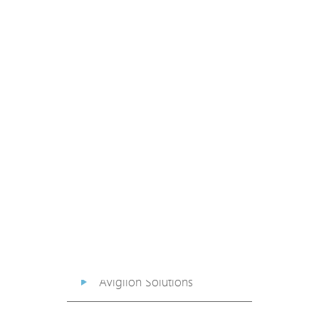
PoE Extender
PoE Injector
Media Converter
PoE Surge Protector
PoE Splitter
Backup PoE Cabinet
Camera Housing
Avigilon Solutions