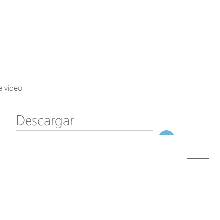
Axis Solutions
Hanwha Solutions
Accessory
EoS Product
e vídeo
Descargar
ã€
€
Modelo
SD-504
NombreDeFichero