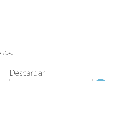
Axis Solutions
Hanwha Solutions
Accessory
EoS Product
e vídeo
Descargar
ã€
€
Modelo
D60-084-30-V2
NombreDeFichero