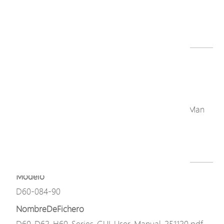
D60-084-30-V2_v3.05.02.zip
Descargar
Modelo
D60-084-90
NombreDeFichero
C60_C62_D60_D62_H60_Series_NTS_GUI_User_Man
ual_251110.pdf
Descargar
Modelo
D60-084-90
NombreDeFichero
D60_D62_H60_Series_GUI_User_Manual_251120.pdf