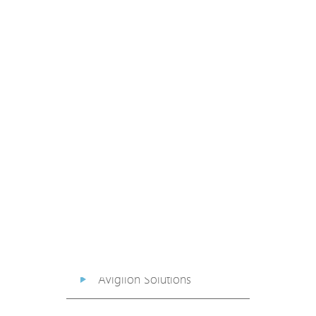
PoE Extender
PoE Injector
Media Converter
PoE Surge Protector
PoE Splitter
Backup PoE Cabinet
Camera Housing
Avigilon Solutions