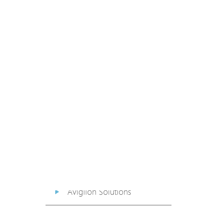
PoE Extender
PoE Injector
Media Converter
PoE Surge Protector
PoE Splitter
Backup PoE Cabinet
Camera Housing
Avigilon Solutions