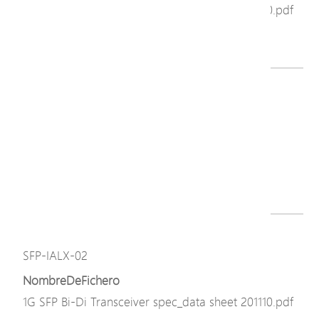
1G SFP Bi-Di Transceiver spec_data sheet 201110.pdf
Descargar
Modelo
SFP-BLX-40
NombreDeFichero
SFP-BLX-40.png
Descargar
Modelo
SFP-IALX-02
NombreDeFichero
1G SFP Bi-Di Transceiver spec_data sheet 201110.pdf