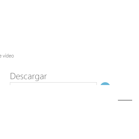
Axis Solutions
Hanwha Solutions
Accessory
EoS Product
e vídeo
Descargar
ã€
€
Modelo
SFP-BLX-40
NombreDeFichero