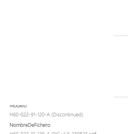
C60_D60_H60_C62
Series_NTS_GUI_User_Manual_241104.pdf
Descargar
Modelo
H60-022-91-120-A (Discontinued)
NombreDeFichero
H60-022-91-120-A datasheet-240424.pdf
Descargar
Modelo
H60-022-91-120-A (Discontinued)
NombreDeFichero
H60-022-91-120-A QIG,v1.0_230823.pdf