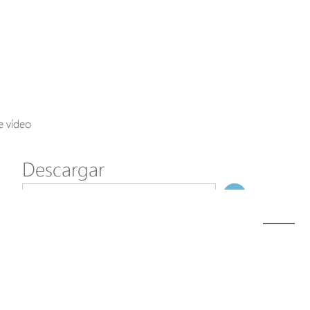
Axis Solutions
Hanwha Solutions
Accessory
EoS Product
e vídeo
Descargar
ã€
€
Modelo
H60-022-91-120-A (Discontinued)
NombreDeFichero