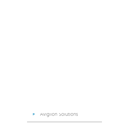
PoE Extender
PoE Injector
Media Converter
PoE Surge Protector
PoE Splitter
Backup PoE Cabinet
Camera Housing
Avigilon Solutions