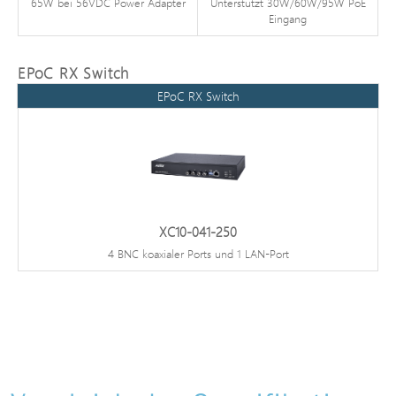
65W bei 56VDC Power Adapter
Unterstützt 30W/60W/95W PoE
Eingang
EPoC RX Switch
EPoC RX Switch
XC10-041-250
4 BNC koaxialer Ports und 1 LAN-Port