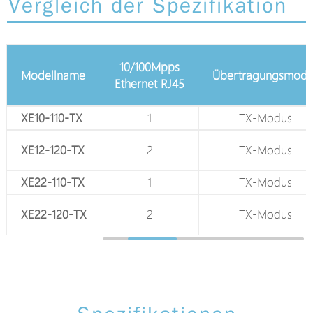
Vergleich der Spezifikation
75Ω koaxialer
10/100Mpps
Modellname
Übertragungsmodu
BNC-Anschluss
Ethernet RJ45
XE10-110-TX
1
1
TX-Modus
XE12-120-TX
1
2
TX-Modus
XE22-110-TX
1
1
TX-Modus
XE22-120-TX
1
2
TX-Modus