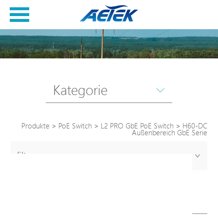
Kategorie
Produkte
>
PoE Switch
>
L2 PRO GbE PoE Switch
>
H60-DC
Außenbereich GbE Serie
filter
H60-DC Außenbereich GbE
Serie