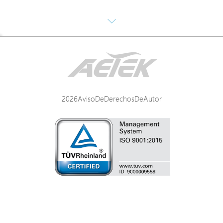
Specification
2026AvisoDeDerechosDeAutor