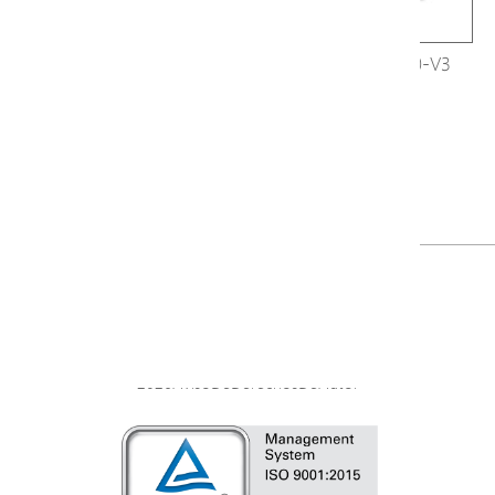
H40-082-30-250-V3
H40-044-91-250-V3
1
2
3
4
5
6
7
8
9
>
2026AvisoDeDerechosDeAutor