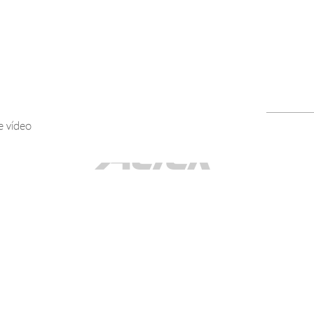
1
e vídeo
2026AvisoDeDerechosDeAutor